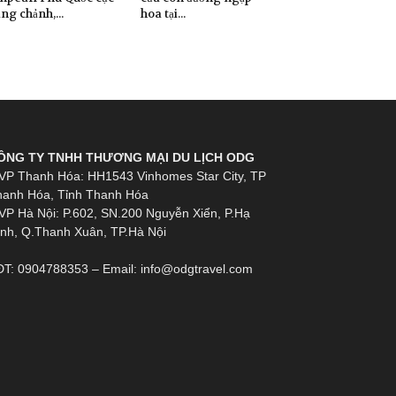
ng chảnh,...
hoa tại...
ÔNG TY TNHH THƯƠNG MẠI DU LỊCH ODG
VP Thanh Hóa: HH1543 Vinhomes Star City, TP
hanh Hóa, Tỉnh Thanh Hóa
VP Hà Nội: P.602, SN.200 Nguyễn Xiển, P.Hạ
nh, Q.Thanh Xuân, TP.Hà Nội
T: 0904788353 – Email: info@odgtravel.com