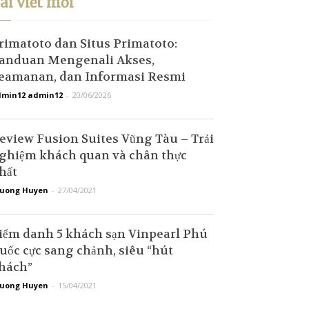
ài viết mới
rimatoto dan Situs Primatoto:
anduan Mengenali Akses,
eamanan, dan Informasi Resmi
min12 admin12
-
20/06/2026
eview Fusion Suites Vũng Tàu – Trải
ghiệm khách quan và chân thực
hất
uong Huyen
-
27/04/2021
iểm danh 5 khách sạn Vinpearl Phú
uốc cực sang chảnh, siêu “hút
hách”
uong Huyen
-
15/04/2021