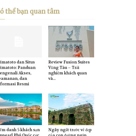
ó thể bạn quan tâm
imatoto dan Situs
Review Fusion Suites
rimatoto: Panduan
Vũng Tàu – Trải
engenali Akses,
nghiệm khách quan
eamanan, dan
và...
nformasi Resmi
ểm danh 5 khách sạn
Ngây ngất trước vẻ đẹp
npearl Phú Quốc cực
của con đường ngập