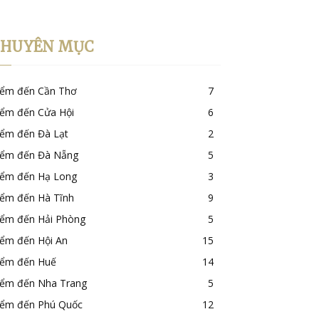
CHUYÊN MỤC
iểm đến Cần Thơ
7
iểm đến Cửa Hội
6
iểm đến Đà Lạt
2
iểm đến Đà Nẵng
5
iểm đến Hạ Long
3
iểm đến Hà Tĩnh
9
iểm đến Hải Phòng
5
iểm đến Hội An
15
iểm đến Huế
14
iểm đến Nha Trang
5
iểm đến Phú Quốc
12