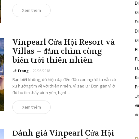
Đ
Xem thêm
Đ
Đ
Đ
Vinpearl Cửa Hội Resort và
Đ
Villas – đắm chìm cùng
F
biển trời thiên nhiên
F
F
Lê Trang
-
22/08/2018
K
Bạn biết không, dù hiện đại đến đâu con người ta vẫn có
xu hướng tìm về với thiên nhiên. Vì sao ư? Đơn giản vì ở
P
đó họ tìm thấy bình yên, hạnh...
U
Vi
Xem thêm
V
Đánh giá Vinpearl Cửa Hội