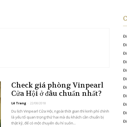
Đ
Đ
Đ
Đ
Đ
Đ
Check giá phòng Vinpearl
Đ
Cửa Hội ở đâu chuẩn nhất?
Đ
Lê Trang
-
22/08/2018
Đ
Du lịch Vinpearl Cửa Hội, ngoài thời gian thì kinh phí chính
Đ
là yếu tố quan trọng thứ hai mà du khách cần chuẩn bị
Đ
thật kỹ, để có một chuyến du hí suôn...