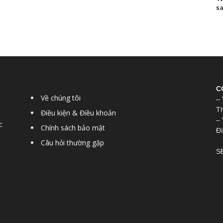
sa
C
Về chúng tôi
– 
T
Điều kiện & Điều khoản
– 
c
Chính sách bảo mật
Đì
Câu hỏi thường gặp
SĐ