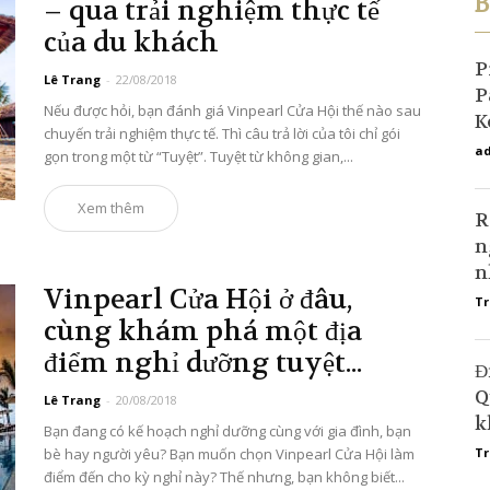
B
– qua trải nghiệm thực tế
của du khách
P
Lê Trang
-
22/08/2018
P
Nếu được hỏi, bạn đánh giá Vinpearl Cửa Hội thế nào sau
K
chuyến trải nghiệm thực tế. Thì câu trả lời của tôi chỉ gói
ad
gọn trong một từ “Tuyệt”. Tuyệt từ không gian,...
Xem thêm
R
n
n
Vinpearl Cửa Hội ở đâu,
Tr
cùng khám phá một địa
điểm nghỉ dưỡng tuyệt...
Đ
Q
Lê Trang
-
20/08/2018
k
Bạn đang có kế hoạch nghỉ dưỡng cùng với gia đình, bạn
bè hay người yêu? Bạn muốn chọn Vinpearl Cửa Hội làm
Tr
điểm đến cho kỳ nghỉ này? Thế nhưng, bạn không biết...