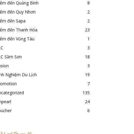
iểm đến Quảng Bình
8
iểm đến Quy Nhơn
2
iểm đến Sapa
2
iểm đến Thanh Hóa
23
iểm đến Vũng Tàu
1
LC
3
LC Sầm Sơn
18
usion
3
inh Nghiệm Du Lịch
19
romotion
7
ncategorized
135
npearl
24
oucher
6