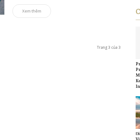
C
Xem thêm
Trang 3 của 3
Pr
P
M
K
I
Đi
Vi