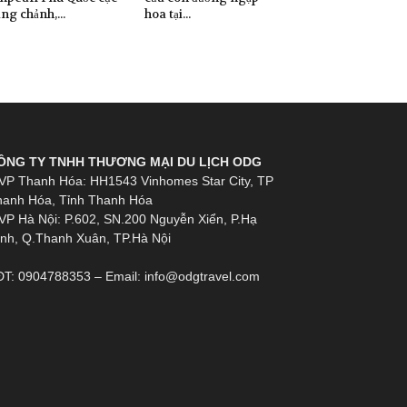
ng chảnh,...
hoa tại...
ÔNG TY TNHH THƯƠNG MẠI DU LỊCH ODG
VP Thanh Hóa: HH1543 Vinhomes Star City, TP
hanh Hóa, Tỉnh Thanh Hóa
VP Hà Nội: P.602, SN.200 Nguyễn Xiển, P.Hạ
nh, Q.Thanh Xuân, TP.Hà Nội
T: 0904788353 – Email: info@odgtravel.com