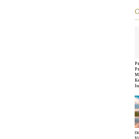
C
Pr
P
M
K
I
Đi
Vi