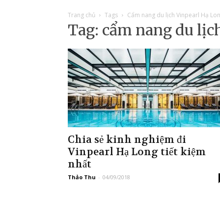
Trang chủ
Tags
Cẩm nang du lịch Vinpearl Hạ Lo
Tag: cẩm nang du lịc
Chia sẻ kinh nghiệm đi
Vinpearl Hạ Long tiết kiệm
nhất
Thảo Thu
-
04/09/2018