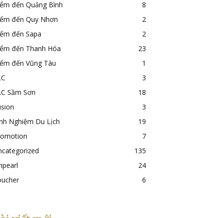
iểm đến Quảng Bình
8
iểm đến Quy Nhơn
2
iểm đến Sapa
2
iểm đến Thanh Hóa
23
iểm đến Vũng Tàu
1
LC
3
LC Sầm Sơn
18
usion
3
inh Nghiệm Du Lịch
19
romotion
7
ncategorized
135
npearl
24
oucher
6