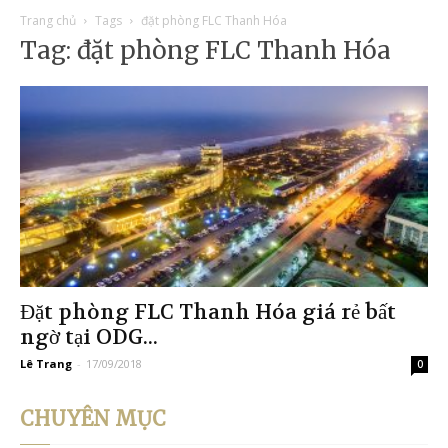
Trang chủ
Tags
đặt phòng FLC Thanh Hóa
Tag: đặt phòng FLC Thanh Hóa
Đặt phòng FLC Thanh Hóa giá rẻ bất
ngờ tại ODG...
Lê Trang
-
17/09/2018
0
CHUYÊN MỤC