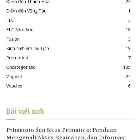
Điểm đến Thanh Hóa
23
Điểm đến Vũng Tàu
1
FLC
3
FLC Sầm Sơn
18
Fusion
3
Kinh Nghiệm Du Lịch
19
Promotion
7
Uncategorized
135
Vinpearl
24
Voucher
6
Bài viết mới
Primatoto dan Situs Primatoto: Panduan
Mengenali Akses, Keamanan, dan Informasi