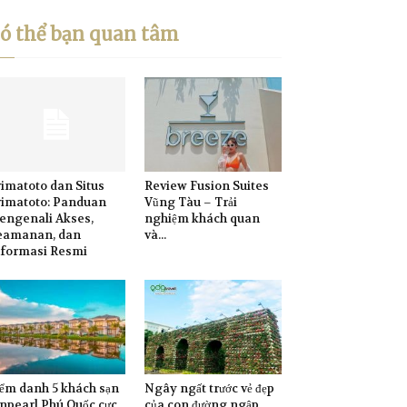
ó thể bạn quan tâm
imatoto dan Situs
Review Fusion Suites
rimatoto: Panduan
Vũng Tàu – Trải
engenali Akses,
nghiệm khách quan
eamanan, dan
và...
nformasi Resmi
ểm danh 5 khách sạn
Ngây ngất trước vẻ đẹp
npearl Phú Quốc cực
của con đường ngập