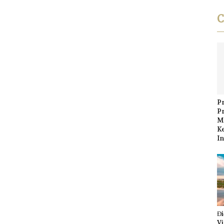
C
Pr
P
M
K
I
Đi
Vi