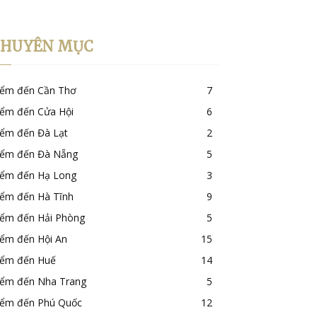
CHUYÊN MỤC
iểm đến Cần Thơ
7
iểm đến Cửa Hội
6
iểm đến Đà Lạt
2
iểm đến Đà Nẵng
5
iểm đến Hạ Long
3
iểm đến Hà Tĩnh
9
iểm đến Hải Phòng
5
iểm đến Hội An
15
iểm đến Huế
14
iểm đến Nha Trang
5
iểm đến Phú Quốc
12