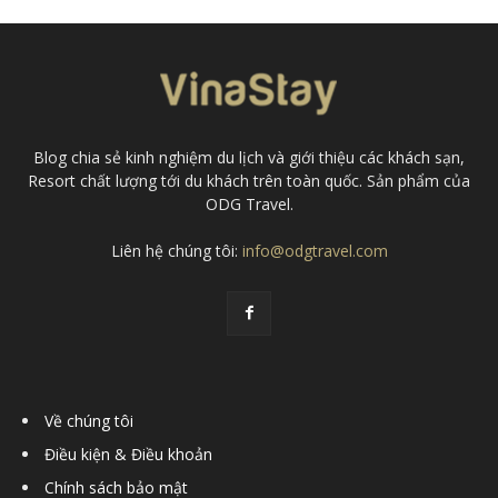
Blog chia sẻ kinh nghiệm du lịch và giới thiệu các khách sạn,
Resort chất lượng tới du khách trên toàn quốc. Sản phẩm của
ODG Travel.
Liên hệ chúng tôi:
info@odgtravel.com
Về chúng tôi
Điều kiện & Điều khoản
Chính sách bảo mật