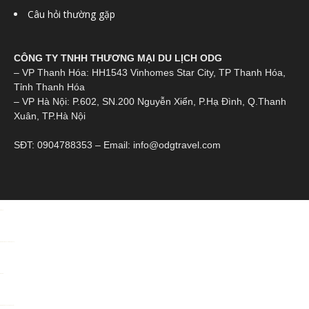
Câu hỏi thường gặp
CÔNG TY TNHH THƯƠNG MẠI DU LỊCH ODG
– VP Thanh Hóa: HH1543 Vinhomes Star City, TP Thanh Hóa,
Tỉnh Thanh Hóa
– VP Hà Nội: P.602, SN.200 Nguyễn Xiển, P.Hạ Đình, Q.Thanh
Xuân, TP.Hà Nội
SĐT: 0904788353 – Email: info@odgtravel.com
toto togel
https://alcaldiasancristobal.gob.ve/
Situs toto
https://pkmmuka.cianjurkab.go.id/