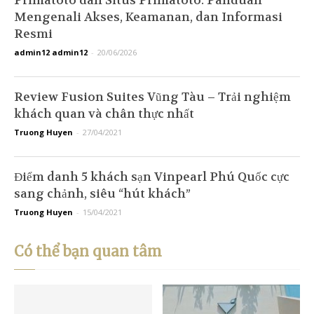
Primatoto dan Situs Primatoto: Panduan
Mengenali Akses, Keamanan, dan Informasi
Resmi
admin12 admin12
-
20/06/2026
Review Fusion Suites Vũng Tàu – Trải nghiệm
khách quan và chân thực nhất
Truong Huyen
-
27/04/2021
Điểm danh 5 khách sạn Vinpearl Phú Quốc cực
sang chảnh, siêu “hút khách”
Truong Huyen
-
15/04/2021
Có thể bạn quan tâm