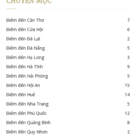
CHUYÊN MỤC
Điểm đến Cần Thơ
7
Điểm đến Cửa Hội
6
Điểm đến Đà Lạt
2
Điểm đến Đà Nẵng
5
Điểm đến Hạ Long
3
Điểm đến Hà Tĩnh
9
Điểm đến Hải Phòng
5
Điểm đến Hội An
15
Điểm đến Huế
14
Điểm đến Nha Trang
5
Điểm đến Phú Quốc
12
Điểm đến Quảng Bình
8
Điểm đến Quy Nhơn
2