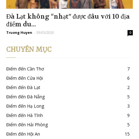
Đà Lạt không “nhạt” được đâu với 10 địa
điểm du...
Truong Huyen
-
09/03/2020
0
CHUYÊN MỤC
Điểm đến Cần Thơ
7
Điểm đến Cửa Hội
6
Điểm đến Đà Lạt
2
Điểm đến Đà Nẵng
5
Điểm đến Hạ Long
3
Điểm đến Hà Tĩnh
9
Điểm đến Hải Phòng
5
Điểm đến Hội An
15