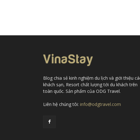
Blog chia sẻ kinh nghiệm du lịch và giới thiệu cá
khách sạn, Resort chất lượng tới du khách trên
toàn quốc. Sản phẩm của ODG Travel.
Liên hệ chúng tôi:
info@odgtravel.com