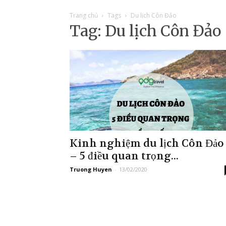
Trang chủ
Tags
Du lịch Côn Đảo
Tag: Du lịch Côn Đảo
Kinh nghiệm du lịch Côn Đảo
– 5 điều quan trọng...
Truong Huyen
-
13/02/2020