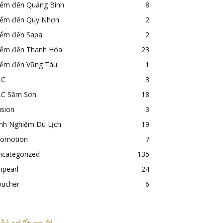
iểm đến Quảng Bình
8
iểm đến Quy Nhơn
2
iểm đến Sapa
2
iểm đến Thanh Hóa
23
iểm đến Vũng Tàu
1
LC
3
LC Sầm Sơn
18
usion
3
inh Nghiệm Du Lịch
19
romotion
7
ncategorized
135
npearl
24
oucher
6