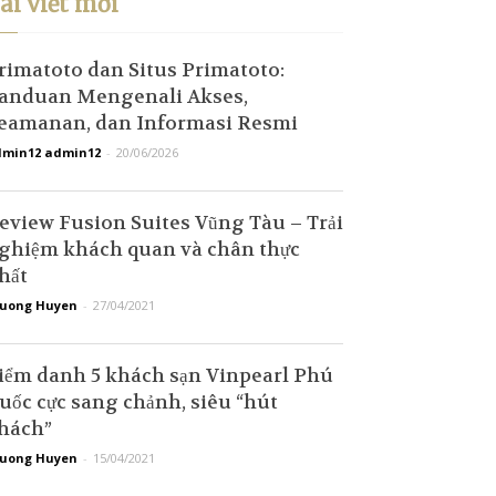
ài viết mới
rimatoto dan Situs Primatoto:
anduan Mengenali Akses,
eamanan, dan Informasi Resmi
min12 admin12
-
20/06/2026
eview Fusion Suites Vũng Tàu – Trải
ghiệm khách quan và chân thực
hất
uong Huyen
-
27/04/2021
iểm danh 5 khách sạn Vinpearl Phú
uốc cực sang chảnh, siêu “hút
hách”
uong Huyen
-
15/04/2021