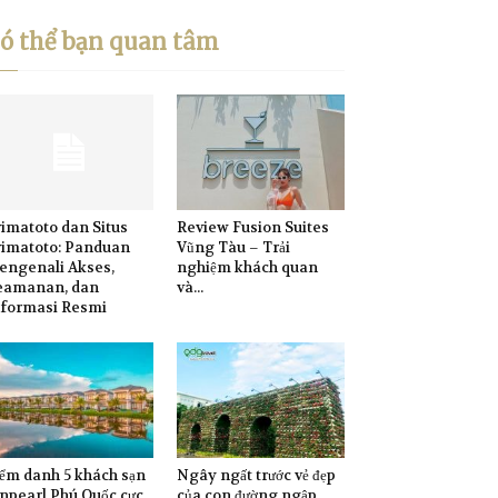
ó thể bạn quan tâm
imatoto dan Situs
Review Fusion Suites
rimatoto: Panduan
Vũng Tàu – Trải
engenali Akses,
nghiệm khách quan
eamanan, dan
và...
nformasi Resmi
ểm danh 5 khách sạn
Ngây ngất trước vẻ đẹp
npearl Phú Quốc cực
của con đường ngập