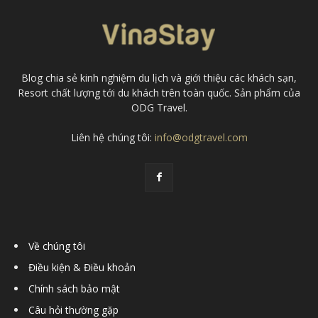
Blog chia sẻ kinh nghiệm du lịch và giới thiệu các khách sạn,
Resort chất lượng tới du khách trên toàn quốc. Sản phẩm của
ODG Travel.
Liên hệ chúng tôi:
info@odgtravel.com
Về chúng tôi
Điều kiện & Điều khoản
Chính sách bảo mật
Câu hỏi thường gặp