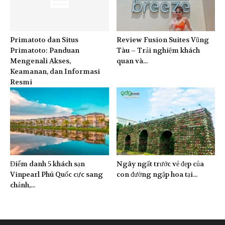
Primatoto dan Situs
Review Fusion Suites Vũng
Primatoto: Panduan
Tàu – Trải nghiệm khách
Mengenali Akses,
quan và...
Keamanan, dan Informasi
Resmi
Điểm danh 5 khách sạn
Ngây ngất trước vẻ đẹp của
Vinpearl Phú Quốc cực sang
con đường ngập hoa tại...
chảnh,...