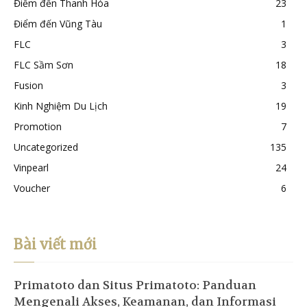
Điểm đến Thanh Hóa
23
Điểm đến Vũng Tàu
1
FLC
3
FLC Sầm Sơn
18
Fusion
3
Kinh Nghiệm Du Lịch
19
Promotion
7
Uncategorized
135
Vinpearl
24
Voucher
6
Bài viết mới
Primatoto dan Situs Primatoto: Panduan
Mengenali Akses, Keamanan, dan Informasi