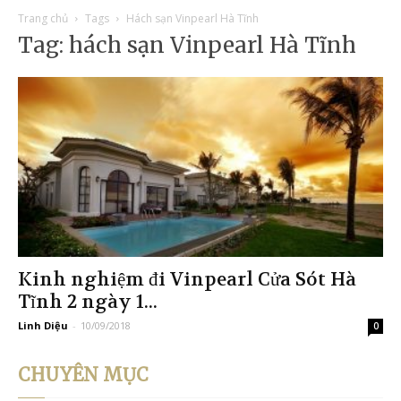
Trang chủ
Tags
Hách sạn Vinpearl Hà Tĩnh
Tag: hách sạn Vinpearl Hà Tĩnh
Kinh nghiệm đi Vinpearl Cửa Sót Hà
Tĩnh 2 ngày 1...
Linh Diệu
-
10/09/2018
0
CHUYÊN MỤC