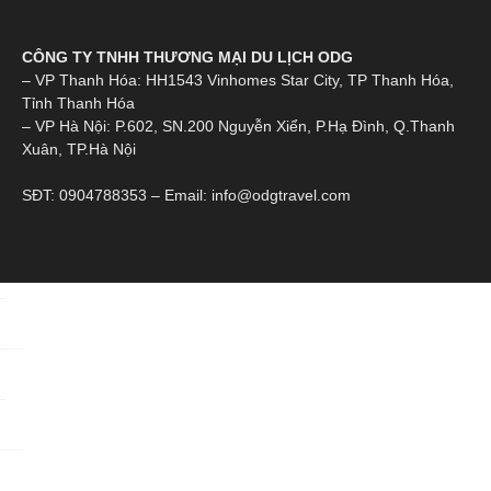
CÔNG TY TNHH THƯƠNG MẠI DU LỊCH ODG
– VP Thanh Hóa: HH1543 Vinhomes Star City, TP Thanh Hóa,
Tỉnh Thanh Hóa
– VP Hà Nội: P.602, SN.200 Nguyễn Xiển, P.Hạ Đình, Q.Thanh
Xuân, TP.Hà Nội
SĐT: 0904788353 – Email: info@odgtravel.com
toto togel
https://alcaldiasancristobal.gob.ve/
Situs toto
https://pkmmuka.cianjurkab.go.id/