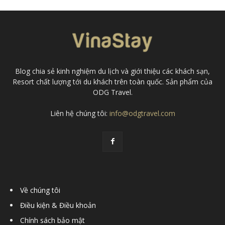
Blog chia sẻ kinh nghiệm du lịch và giới thiệu các khách sạn,
Resort chất lượng tới du khách trên toàn quốc. Sản phẩm của
ODG Travel.
Liên hệ chúng tôi:
info@odgtravel.com
Về chúng tôi
Điều kiện & Điều khoản
Chính sách bảo mật