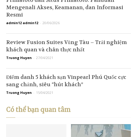
Primatoto dan Situs Primatoto: Panduan
Mengenali Akses, Keamanan, dan Informasi
Resmi
admin12 admin12
-
20/06/2026
Review Fusion Suites Vũng Tàu – Trải nghiệm
khách quan và chân thực nhất
Truong Huyen
-
27/04/2021
Điểm danh 5 khách sạn Vinpearl Phú Quốc cực
sang chảnh, siêu “hút khách”
Truong Huyen
-
15/04/2021
Có thể bạn quan tâm