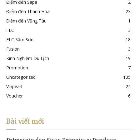
Điểm đến Sapa
2
Điểm đến Thanh Hóa
23
Điểm đến Vũng Tàu
1
FLC
3
FLC Sầm Sơn
18
Fusion
3
Kinh Nghiệm Du Lịch
19
Promotion
7
Uncategorized
135
Vinpearl
24
Voucher
6
Bài viết mới