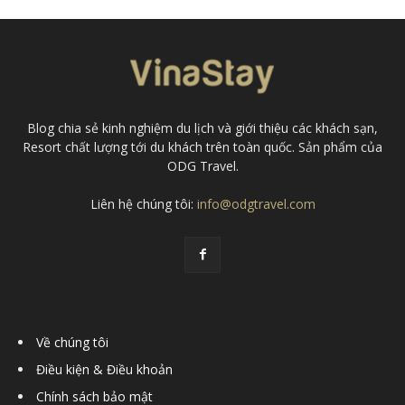
Blog chia sẻ kinh nghiệm du lịch và giới thiệu các khách sạn,
Resort chất lượng tới du khách trên toàn quốc. Sản phẩm của
ODG Travel.
Liên hệ chúng tôi:
info@odgtravel.com
Về chúng tôi
Điều kiện & Điều khoản
Chính sách bảo mật