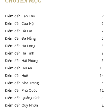
CHUYÊN MỤC
Điểm đến Cần Thơ
7
Điểm đến Cửa Hội
6
Điểm đến Đà Lạt
2
Điểm đến Đà Nẵng
5
Điểm đến Hạ Long
3
Điểm đến Hà Tĩnh
9
Điểm đến Hải Phòng
5
Điểm đến Hội An
15
Điểm đến Huế
14
Điểm đến Nha Trang
5
Điểm đến Phú Quốc
12
Điểm đến Quảng Bình
8
Điểm đến Quy Nhơn
2