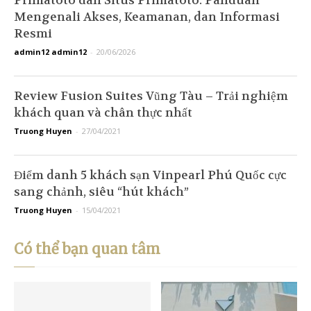
Primatoto dan Situs Primatoto: Panduan
Mengenali Akses, Keamanan, dan Informasi
Resmi
admin12 admin12
-
20/06/2026
Review Fusion Suites Vũng Tàu – Trải nghiệm
khách quan và chân thực nhất
Truong Huyen
-
27/04/2021
Điểm danh 5 khách sạn Vinpearl Phú Quốc cực
sang chảnh, siêu “hút khách”
Truong Huyen
-
15/04/2021
Có thể bạn quan tâm