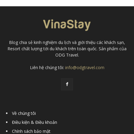
Blog chia sẻ kinh nghiệm du lịch và giới thiệu các khách sạn,
Resort chất lượng tới du khách trên toàn quốc. Sản phẩm của
ODG Travel.
Liên hệ chúng tôi:
info@odgtravel.com
Về chúng tôi
Điều kiện & Điều khoản
Chính sách bảo mật