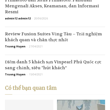
Primatoto dan Situs Primatoto: Panduan
Mengenali Akses, Keamanan, dan Informasi
Resmi
admin12 admin12
-
20/06/2026
Review Fusion Suites Vũng Tàu – Trải nghiệm
khách quan và chân thực nhất
Truong Huyen
-
27/04/2021
Điểm danh 5 khách sạn Vinpearl Phú Quốc cực
sang chảnh, siêu “hút khách”
Truong Huyen
-
15/04/2021
Có thể bạn quan tâm