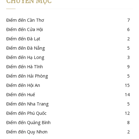
CHUYÊN MỤC
Điểm đến Cần Thơ
7
Điểm đến Cửa Hội
6
Điểm đến Đà Lạt
2
Điểm đến Đà Nẵng
5
Điểm đến Hạ Long
3
Điểm đến Hà Tĩnh
9
Điểm đến Hải Phòng
5
Điểm đến Hội An
15
Điểm đến Huế
14
Điểm đến Nha Trang
5
Điểm đến Phú Quốc
12
Điểm đến Quảng Bình
8
Điểm đến Quy Nhơn
2