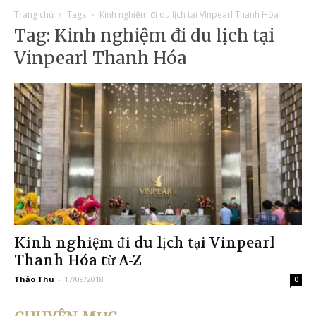
Trang chủ
Tags
Kinh nghiệm đi du lịch tại Vinpearl Thanh Hóa
Tag: Kinh nghiệm đi du lịch tại
Vinpearl Thanh Hóa
Kinh nghiệm đi du lịch tại Vinpearl
Thanh Hóa từ A-Z
Thảo Thu
-
17/09/2018
0