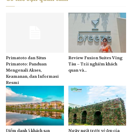
Primatoto dan Situs
Review Fusion Suites Vũng
Primatoto: Panduan
Tàu – Trải nghiệm khách
Mengenali Akses,
quan và...
Keamanan, dan Informasi
Resmi
Điểm danh 5 khách sạn
Ngây ngất trước vẻ đẹp của