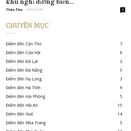
khu nghỉ dưỡng biển...
Thảo Thu
-
04/09/2018
0
CHUYÊN MỤC
Điểm đến Cần Thơ
7
Điểm đến Cửa Hội
6
Điểm đến Đà Lạt
2
Điểm đến Đà Nẵng
5
Điểm đến Hạ Long
3
Điểm đến Hà Tĩnh
9
Điểm đến Hải Phòng
5
Điểm đến Hội An
15
Điểm đến Huế
14
Điểm đến Nha Trang
5