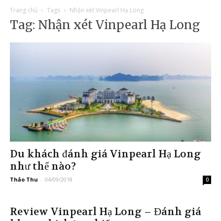
Trang chủ
Tags
Nhận xét Vinpearl Hạ Long
Tag: Nhận xét Vinpearl Hạ Long
Du khách đánh giá Vinpearl Hạ Long
như thế nào?
Thảo Thu
-
04/09/2018
0
Review Vinpearl Hạ Long – Đánh giá