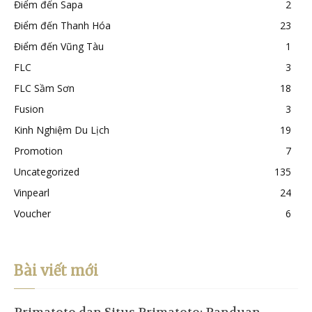
Điểm đến Sapa
2
Điểm đến Thanh Hóa
23
Điểm đến Vũng Tàu
1
FLC
3
FLC Sầm Sơn
18
Fusion
3
Kinh Nghiệm Du Lịch
19
Promotion
7
Uncategorized
135
Vinpearl
24
Voucher
6
Bài viết mới