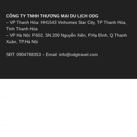
CÔNG TY TNHH THƯƠNG MẠI DU LỊCH ODG
– VP Thanh Hóa: HH1543 Vinhomes Star City, TP Thanh Hóa,
Tỉnh Thanh Hóa
– VP Hà Nội: P.602, SN.200 Nguyễn Xiển, P.Hạ Đình, Q.Thanh
Xuân, TP.Hà Nội
SĐT: 0904788353 – Email: info@odgtravel.com
toto togel
https://alcaldiasancristobal.gob.ve/
Situs toto
https://pkmmuka.cianjurkab.go.id/