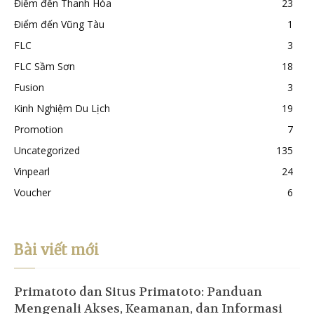
Điểm đến Thanh Hóa
23
Điểm đến Vũng Tàu
1
FLC
3
FLC Sầm Sơn
18
Fusion
3
Kinh Nghiệm Du Lịch
19
Promotion
7
Uncategorized
135
Vinpearl
24
Voucher
6
Bài viết mới
Primatoto dan Situs Primatoto: Panduan
Mengenali Akses, Keamanan, dan Informasi