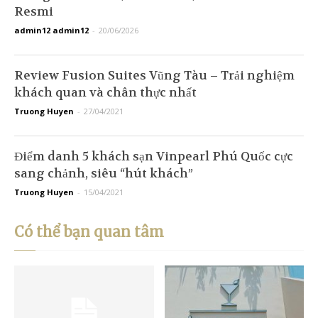
Resmi
admin12 admin12
-
20/06/2026
Review Fusion Suites Vũng Tàu – Trải nghiệm
khách quan và chân thực nhất
Truong Huyen
-
27/04/2021
Điểm danh 5 khách sạn Vinpearl Phú Quốc cực
sang chảnh, siêu “hút khách”
Truong Huyen
-
15/04/2021
Có thể bạn quan tâm