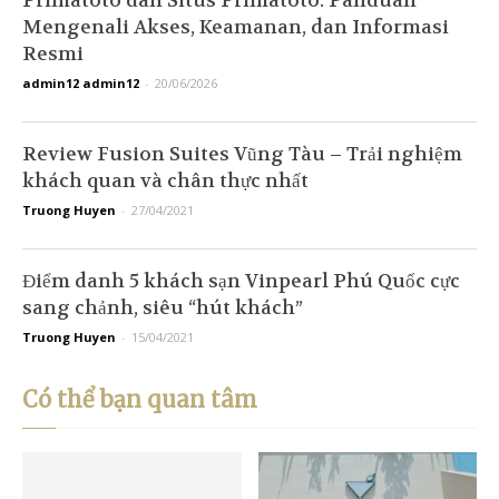
Primatoto dan Situs Primatoto: Panduan
Mengenali Akses, Keamanan, dan Informasi
Resmi
admin12 admin12
-
20/06/2026
Review Fusion Suites Vũng Tàu – Trải nghiệm
khách quan và chân thực nhất
Truong Huyen
-
27/04/2021
Điểm danh 5 khách sạn Vinpearl Phú Quốc cực
sang chảnh, siêu “hút khách”
Truong Huyen
-
15/04/2021
Có thể bạn quan tâm