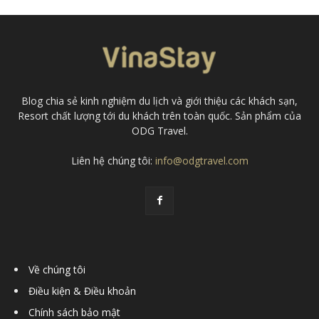
Blog chia sẻ kinh nghiệm du lịch và giới thiệu các khách sạn,
Resort chất lượng tới du khách trên toàn quốc. Sản phẩm của
ODG Travel.
Liên hệ chúng tôi:
info@odgtravel.com
Về chúng tôi
Điều kiện & Điều khoản
Chính sách bảo mật