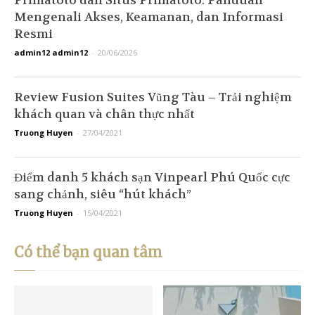
Primatoto dan Situs Primatoto: Panduan
Mengenali Akses, Keamanan, dan Informasi
Resmi
admin12 admin12
-
20/06/2026
Review Fusion Suites Vũng Tàu – Trải nghiệm
khách quan và chân thực nhất
Truong Huyen
-
27/04/2021
Điểm danh 5 khách sạn Vinpearl Phú Quốc cực
sang chảnh, siêu “hút khách”
Truong Huyen
-
15/04/2021
Có thể bạn quan tâm