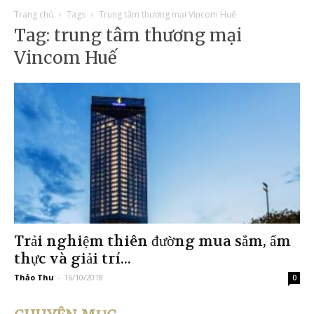
Trang chủ
Tags
Trung tâm thương mại Vincom Huế
Tag: trung tâm thương mại
Vincom Huế
Trải nghiệm thiên đường mua sắm, ẩm
thực và giải trí...
Thảo Thu
-
16/10/2018
0