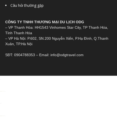
Câu hỏi thường gặp
CÔNG TY TNHH THƯƠNG MẠI DU LỊCH ODG
– VP Thanh Hóa: HH1543 Vinhomes Star City, TP Thanh Hóa,
Tỉnh Thanh Hóa
– VP Hà Nội: P.602, SN.200 Nguyễn Xiển, P.Hạ Đình, Q.Thanh
Xuân, TP.Hà Nội
SĐT: 0904788353 – Email: info@odgtravel.com
toto togel
https://alcaldiasancristobal.gob.ve/
Situs toto
https://pkmmuka.cianjurkab.go.id/