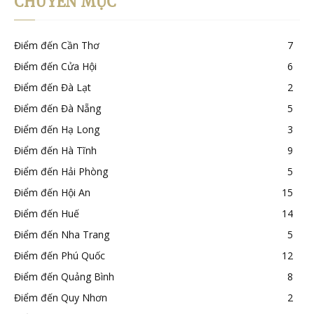
CHUYÊN MỤC
Điểm đến Cần Thơ
7
Điểm đến Cửa Hội
6
Điểm đến Đà Lạt
2
Điểm đến Đà Nẵng
5
Điểm đến Hạ Long
3
Điểm đến Hà Tĩnh
9
Điểm đến Hải Phòng
5
Điểm đến Hội An
15
Điểm đến Huế
14
Điểm đến Nha Trang
5
Điểm đến Phú Quốc
12
Điểm đến Quảng Bình
8
Điểm đến Quy Nhơn
2