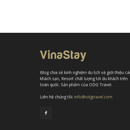
Blog chia sẻ kinh nghiệm du lịch và giới thiệu cá
khách sạn, Resort chất lượng tới du khách trên
toàn quốc. Sản phẩm của ODG Travel.
Liên hệ chúng tôi:
info@odgtravel.com