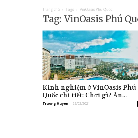
Trang chủ
Tags
VinOasis Phú Quốc
Tag: VinOasis Phú Qu
Kinh nghiệm ở VinOasis Phú
Quốc chi tiết: Chơi gì? Ăn...
Truong Huyen
-
25/02/2021