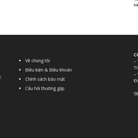
sa
C
Về chúng tôi
– 
T
Điều kiện & Điều khoản
– 
c
Chính sách bảo mật
Đì
Câu hỏi thường gặp
SĐ