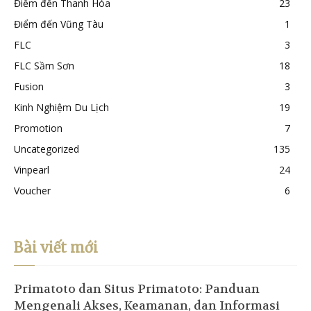
Điểm đến Thanh Hóa
23
Điểm đến Vũng Tàu
1
FLC
3
FLC Sầm Sơn
18
Fusion
3
Kinh Nghiệm Du Lịch
19
Promotion
7
Uncategorized
135
Vinpearl
24
Voucher
6
Bài viết mới
Primatoto dan Situs Primatoto: Panduan
Mengenali Akses, Keamanan, dan Informasi