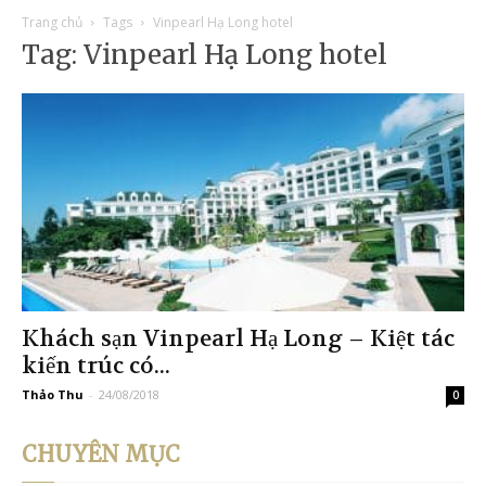
Trang chủ
Tags
Vinpearl Hạ Long hotel
Tag: Vinpearl Hạ Long hotel
Khách sạn Vinpearl Hạ Long – Kiệt tác
kiến trúc có...
Thảo Thu
-
24/08/2018
0
CHUYÊN MỤC