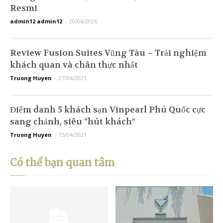
Resmi
admin12 admin12
-
20/06/2026
Review Fusion Suites Vũng Tàu – Trải nghiệm
khách quan và chân thực nhất
Truong Huyen
-
27/04/2021
Điểm danh 5 khách sạn Vinpearl Phú Quốc cực
sang chảnh, siêu “hút khách”
Truong Huyen
-
15/04/2021
Có thể bạn quan tâm