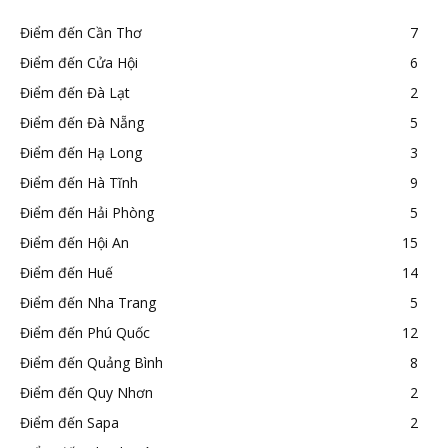
Điểm đến Cần Thơ
7
Điểm đến Cửa Hội
6
Điểm đến Đà Lạt
2
Điểm đến Đà Nẵng
5
Điểm đến Hạ Long
3
Điểm đến Hà Tĩnh
9
Điểm đến Hải Phòng
5
Điểm đến Hội An
15
Điểm đến Huế
14
Điểm đến Nha Trang
5
Điểm đến Phú Quốc
12
Điểm đến Quảng Bình
8
Điểm đến Quy Nhơn
2
Điểm đến Sapa
2