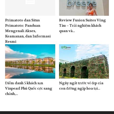
Primatoto dan Situs
Review Fusion Suites Vũng
Primatoto: Panduan
Tàu – Trải nghiệm khách
Mengenali Akses,
quan và...
Keamanan, dan Informasi
Resmi
Điểm danh 5 khách sạn
Ngây ngất trước vẻ đẹp của
Vinpearl Phú Quốc cực sang
con đường ngập hoa tại...
chảnh,...