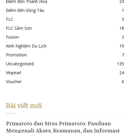
Điểm đến Thanh Hóa
23
Điểm đến Vũng Tàu
1
FLC
3
FLC Sầm Sơn
18
Fusion
3
Kinh Nghiệm Du Lịch
19
Promotion
7
Uncategorized
135
Vinpearl
24
Voucher
6
Bài viết mới
Primatoto dan Situs Primatoto: Panduan
Mengenali Akses, Keamanan, dan Informasi