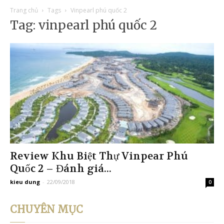
Trang chủ
Tags
Vinpearl phú quốc 2
Tag: vinpearl phú quốc 2
Review Khu Biệt Thự Vinpear Phú
Quốc 2 – Đánh giá...
kieu dung
-
22/09/2018
0
CHUYÊN MỤC