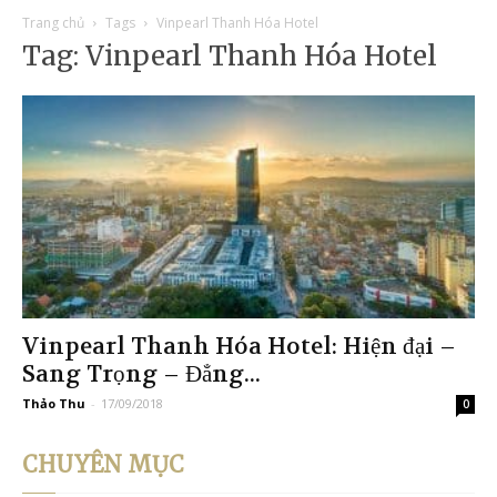
Trang chủ
Tags
Vinpearl Thanh Hóa Hotel
Tag: Vinpearl Thanh Hóa Hotel
Vinpearl Thanh Hóa Hotel: Hiện đại –
Sang Trọng – Đẳng...
Thảo Thu
-
17/09/2018
0
CHUYÊN MỤC