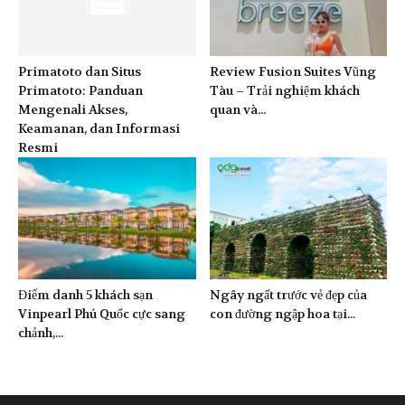
Primatoto dan Situs
Review Fusion Suites Vũng
Primatoto: Panduan
Tàu – Trải nghiệm khách
Mengenali Akses,
quan và...
Keamanan, dan Informasi
Resmi
Điểm danh 5 khách sạn
Ngây ngất trước vẻ đẹp của
Vinpearl Phú Quốc cực sang
con đường ngập hoa tại...
chảnh,...