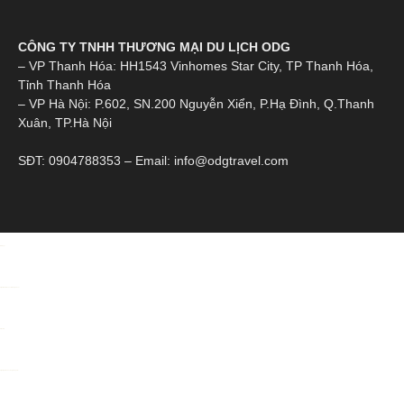
CÔNG TY TNHH THƯƠNG MẠI DU LỊCH ODG
– VP Thanh Hóa: HH1543 Vinhomes Star City, TP Thanh Hóa,
Tỉnh Thanh Hóa
– VP Hà Nội: P.602, SN.200 Nguyễn Xiển, P.Hạ Đình, Q.Thanh
Xuân, TP.Hà Nội
SĐT: 0904788353 – Email: info@odgtravel.com
toto togel
https://alcaldiasancristobal.gob.ve/
Situs toto
https://pkmmuka.cianjurkab.go.id/