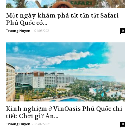
Một ngày khám phá tất tần tật Safari
Phú Quốc có...
Truong Huyen
-
01/03/2021
0
Kinh nghiệm ở VinOasis Phú Quốc chi
tiết: Chơi gì? Ăn...
Truong Huyen
-
25/02/2021
0