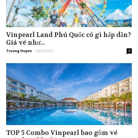
Vinpearl Land Phú Quốc có gì hấp dẫn?
Giá vé như...
Truong Huyen
-
03/02/2021
0
TOP 5 Combo Vinpearl bao gồm vé