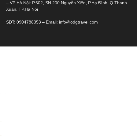
– VP Hà Nội: P.602, SN.200 Nguyễn Xiển, P.Hạ Đình, Q.Thanh
Xuân, TP.Hà Nội
SĐT: 0904788353 – Email: info@odgtravel.com
toto togel
https://alcaldiasancristobal.gob.ve/
Situs toto
https://pkmmuka.cianjurkab.go.id/
slot pulsa
situs togel
situs toto