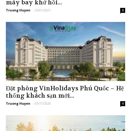
máy bay khứ hồi...
Truong Huyen
-
25/01/2021
0
Đặt phòng VinHolidays Phú Quốc – Hệ
thống khách sạn mới...
Truong Huyen
-
05/11/2020
4