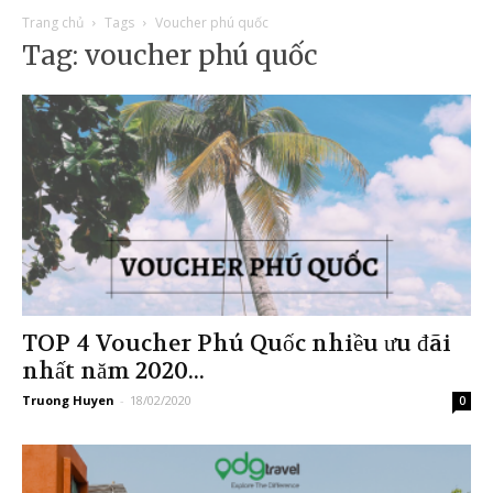
Trang chủ
Tags
Voucher phú quốc
Tag: voucher phú quốc
TOP 4 Voucher Phú Quốc nhiều ưu đãi
nhất năm 2020...
Truong Huyen
-
18/02/2020
0