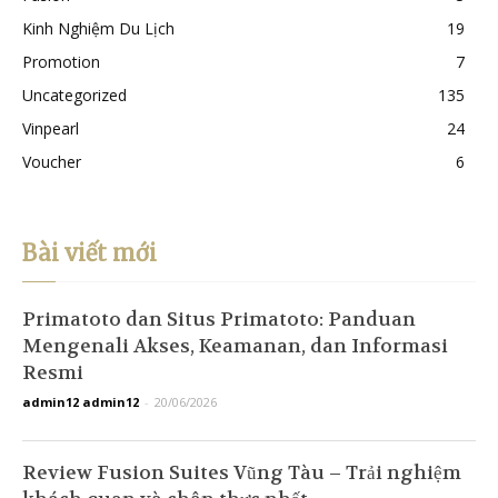
Kinh Nghiệm Du Lịch
19
Promotion
7
Uncategorized
135
Vinpearl
24
Voucher
6
Bài viết mới
Primatoto dan Situs Primatoto: Panduan
Mengenali Akses, Keamanan, dan Informasi
Resmi
admin12 admin12
-
20/06/2026
Review Fusion Suites Vũng Tàu – Trải nghiệm