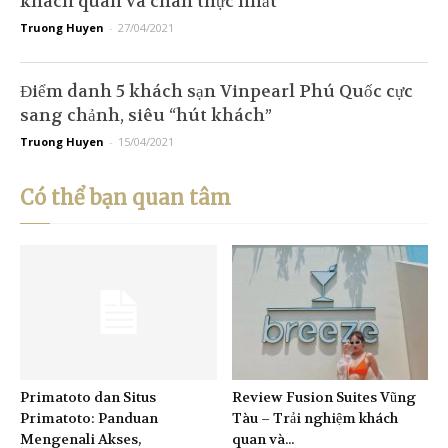
khách quan và chân thực nhất
Truong Huyen
-
27/04/2021
Điểm danh 5 khách sạn Vinpearl Phú Quốc cực
sang chảnh, siêu “hút khách”
Truong Huyen
-
15/04/2021
Có thể bạn quan tâm
Primatoto dan Situs
Review Fusion Suites Vũng
Primatoto: Panduan
Tàu – Trải nghiệm khách
Mengenali Akses,
quan và...