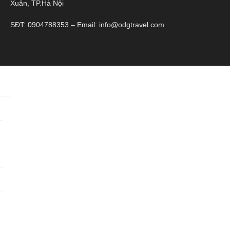
Xuân, TP.Hà Nội
SĐT: 0904788353 – Email: info@odgtravel.com
toto togel
https://alcaldiasancristobal.gob.ve/
Situs toto
https://pkmmuka.cianjurkab.go.id/
slot pulsa
situs togel
situs toto