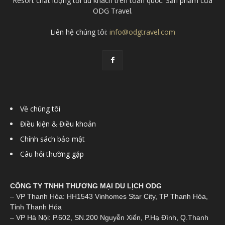
Resort chất lượng tới du khách trên toàn quốc. Sản phẩm của
ODG Travel.
Liên hệ chúng tôi:
info@odgtravel.com
Về chúng tôi
Điều kiện & Điều khoản
Chính sách bảo mật
Câu hỏi thường gặp
CÔNG TY TNHH THƯƠNG MẠI DU LỊCH ODG
– VP Thanh Hóa: HH1543 Vinhomes Star City, TP Thanh Hóa,
Tỉnh Thanh Hóa
– VP Hà Nội: P.602, SN.200 Nguyễn Xiển, P.Hạ Đình, Q.Thanh