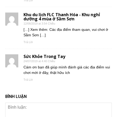
Trả Lời
Khu du lịch FLC Thanh Hóa - Khu nghỉ
dưỡng 4 mùa ở Sầm Sơn
12/06/2019 at 3:54 Chiều
[…] Xem thêm: Các địa điểm tham quan, vui chơi ở
Sầm Sơn […]
Trả Lời
Sức Khỏe Trong Tay
24/07/2019 at 4:40 Chiều
Cám ơn bạn đã giúp mình đánh giá các địa điểm vui
chơi mới ở đây, thật hữu ích
Trả Lời
BÌNH LUẬN