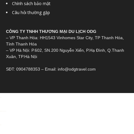
Chính sách bảo mật
Câu hỏi thường gặp
CÔNG TY TNHH THƯƠNG MẠI DU LỊCH ODG
– VP Thanh Hóa: HH1543 Vinhomes Star City, TP Thanh Hóa,
Tỉnh Thanh Hóa
– VP Hà Nội: P.602, SN.200 Nguyễn Xiển, P.Hạ Đình, Q.Thanh
Xuân, TP.Hà Nội
SĐT: 0904788353 – Email: info@odgtravel.com
toto togel
https://alcaldiasancristobal.gob.ve/
Situs toto