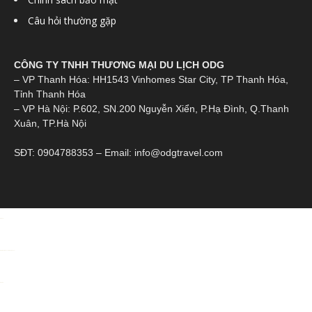
Câu hỏi thường gặp
CÔNG TY TNHH THƯƠNG MẠI DU LỊCH ODG
– VP Thanh Hóa: HH1543 Vinhomes Star City, TP Thanh Hóa,
Tỉnh Thanh Hóa
– VP Hà Nội: P.602, SN.200 Nguyễn Xiển, P.Hạ Đình, Q.Thanh
Xuân, TP.Hà Nội
SĐT: 0904788353 – Email: info@odgtravel.com
toto togel
https://alcaldiasancristobal.gob.ve/
Situs toto