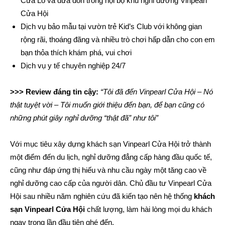
Cửa Lò và đưa đón trong nội bộ khu nghỉ dưỡng Vinpearl
Cửa Hội
Dịch vụ bảo mẫu tại vườn trẻ Kid’s Club với không gian
rộng rãi, thoáng đãng và nhiều trò chơi hấp dẫn cho con em
bạn thỏa thích khám phá, vui chơi
Dịch vụ y tế chuyên nghiệp 24/7
>>> Review đáng tin cậy:
“Tôi đã đến Vinpearl Cửa Hội – Nó
thật tuyệt vời – Tôi muốn giới thiệu đến bạn, để bạn cũng có
những phút giây nghỉ dưỡng “thật đã” như tôi”
Với mục tiêu xây dựng khách sạn Vinpearl Cửa Hội trở thành
một điểm đến du lịch, nghỉ dưỡng đẳng cấp hàng đầu quốc tế,
cũng như đáp ứng thị hiếu và nhu cầu ngày một tăng cao về
nghỉ dưỡng cao cấp của người dân. Chủ đầu tư Vinpearl Cửa
Hội sau nhiều năm nghiên cứu đã kiến tạo nên hệ thống
khách
sạn Vinpearl Cửa Hội
chất lượng, làm hài lòng mọi du khách
ngay trong lần đầu tiên ghé đến.