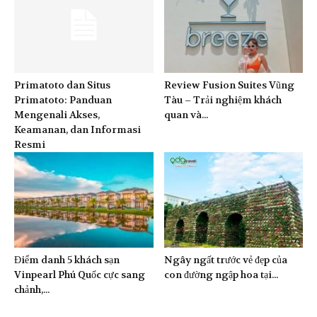
Primatoto dan Situs
Review Fusion Suites Vũng
Primatoto: Panduan
Tàu – Trải nghiệm khách
Mengenali Akses,
quan và...
Keamanan, dan Informasi
Resmi
Điểm danh 5 khách sạn
Ngây ngất trước vẻ đẹp của
Vinpearl Phú Quốc cực sang
con đường ngập hoa tại...
chảnh,...