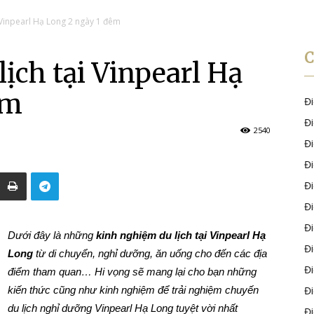
 Vinpearl Hạ Long 2 ngày 1 đêm
ịch tại Vinpearl Hạ
êm
Đ
Đ
2540
Đ
Đ
Đ
Đ
Đ
Dưới đây là những
kinh nghiệm du lịch tại Vinpearl Hạ
Đ
Long
từ di chuyển, nghỉ dưỡng, ăn uống cho đến các địa
Đ
điểm tham quan… Hi vọng sẽ mang lại cho bạn những
kiến thức cũng như kinh nghiệm để trải nghiệm chuyến
Đ
du lịch nghỉ dưỡng Vinpearl Hạ Long tuyệt vời nhất
Đ