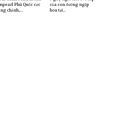
npearl Phú Quốc cực
của con đường ngập
ng chảnh,...
hoa tại...