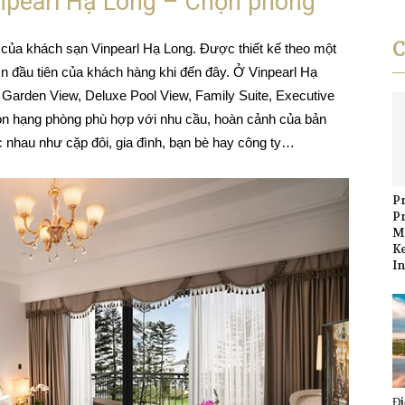
Vinpearl Hạ Long – Chọn phòng
C
ỉ của khách sạn Vinpearl Hạ Long. Được thiết kế theo một
hìn đầu tiên của khách hàng khi đến đây. Ở Vinpearl Hạ
 Garden View, Deluxe Pool View, Family Suite, Executive
họn hạng phòng phù hợp với nhu cầu, hoàn cảnh của bản
 nhau như cặp đôi, gia đình, bạn bè hay công ty…
Pr
P
M
K
I
Đi