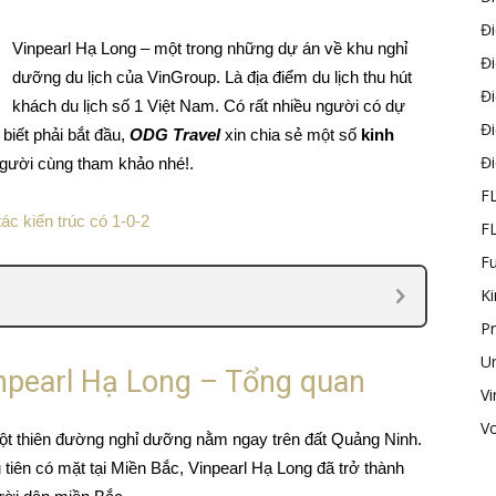
Đ
Vinpearl Hạ Long – một trong những dự án về khu nghỉ
Đ
dưỡng du lịch của VinGroup. Là địa điểm du lịch thu hút
Đ
khách du lịch số 1 Việt Nam. Có rất nhiều người có dự
Đ
biết phải bắt đầu,
ODG Travel
xin chia sẻ một số
kinh
Đ
gười cùng tham khảo nhé!.
F
ác kiến trúc có 1-0-2
F
F
K
P
U
inpearl Hạ Long – Tổng quan
Vi
V
một thiên đường nghỉ dưỡng nằm ngay trên đất Quảng Ninh.
tiên có mặt tại Miền Bắc, Vinpearl Hạ Long đã trở thành