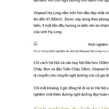
địa điểm vui chơi nghỉ dưỡng mới dành cho ng
Vinpearl Hạ Long nằm trên hòn đảo đẹp nhất vị
lên đến 47.000m2. Được xây dựng theo phong c
biển, 4 mặt tiền đều hướng ra biển nên du khác
của vịnh Hạ Long.
Bỏ túi những
kinh nghiệm du lịch tại Vinpearl Hạ Long
trọn v
Chỉ cách Hà Nội và sân bay Nội Bài hơn 150km
Cháy 3km và đảo Tuần Châu 10km, Vinpearl Hạ L
di chuyển cho chuyến nghỉ dưỡng cho cả gia đì
Chỉ mất khoảng 3 giờ đồng hồ đi xe từ Hà Nội và 5
nghiệm một thiên đường nghỉ dưỡng đẹp hoàn 