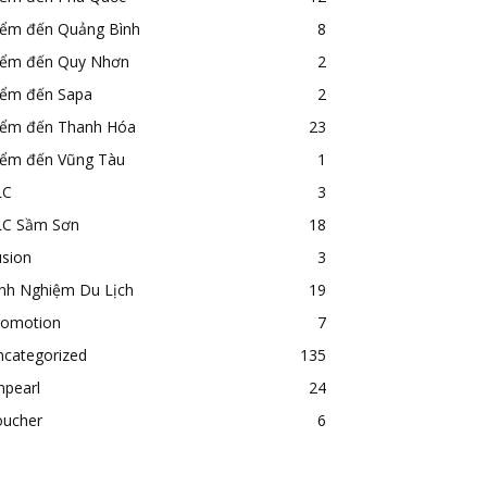
iểm đến Quảng Bình
8
iểm đến Quy Nhơn
2
iểm đến Sapa
2
iểm đến Thanh Hóa
23
iểm đến Vũng Tàu
1
LC
3
LC Sầm Sơn
18
usion
3
inh Nghiệm Du Lịch
19
romotion
7
ncategorized
135
npearl
24
oucher
6