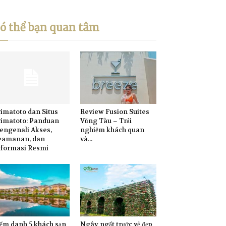
ó thể bạn quan tâm
imatoto dan Situs
Review Fusion Suites
rimatoto: Panduan
Vũng Tàu – Trải
engenali Akses,
nghiệm khách quan
eamanan, dan
và...
nformasi Resmi
ểm danh 5 khách sạn
Ngây ngất trước vẻ đẹp