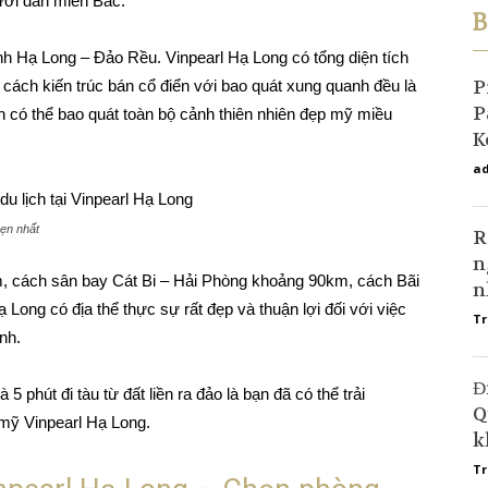
ười dân miền Bắc.
B
nh Hạ Long – Đảo Rều. Vinpearl Hạ Long có tổng diện tích
P
ách kiến trúc bán cổ điển với bao quát xung quanh đều là
P
h có thể bao quát toàn bộ cảnh thiên nhiên đẹp mỹ miều
K
ad
ẹn nhất
R
n
, cách sân bay Cát Bi – Hải Phòng khoảng 90km, cách Bãi
n
ong có địa thể thực sự rất đẹp và thuận lợi đối với việc
Tr
nh.
Đ
 phút đi tàu từ đất liền ra đảo là bạn đã có thể trải
Q
mỹ Vinpearl Hạ Long.
k
Tr