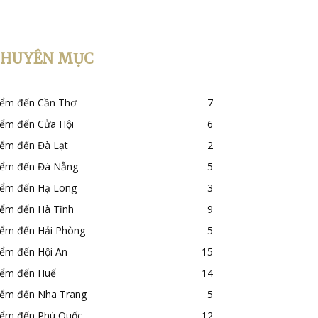
CHUYÊN MỤC
iểm đến Cần Thơ
7
iểm đến Cửa Hội
6
iểm đến Đà Lạt
2
iểm đến Đà Nẵng
5
iểm đến Hạ Long
3
iểm đến Hà Tĩnh
9
iểm đến Hải Phòng
5
iểm đến Hội An
15
iểm đến Huế
14
iểm đến Nha Trang
5
iểm đến Phú Quốc
12