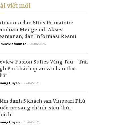
ài viết mới
rimatoto dan Situs Primatoto:
anduan Mengenali Akses,
eamanan, dan Informasi Resmi
min12 admin12
-
20/06/2026
eview Fusion Suites Vũng Tàu – Trải
ghiệm khách quan và chân thực
hất
uong Huyen
-
27/04/2021
iểm danh 5 khách sạn Vinpearl Phú
uốc cực sang chảnh, siêu “hút
hách”
uong Huyen
-
15/04/2021