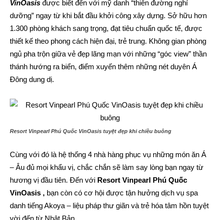
VinOasis
được biết đến với mỹ danh “thiên đường nghỉ
dưỡng” ngay từ khi bắt đầu khởi công xây dựng. Sở hữu hơn
1.300 phòng khách sang trọng, đạt tiêu chuẩn quốc tế, được
thiết kế theo phong cách hiện đại, trẻ trung. Không gian phòng
ngủ pha trộn giữa vẻ đẹp lãng mạn với những “góc view” thần
thánh hướng ra biển, điểm xuyến thêm những nét duyên Á
Đông dung dị.
Resort Vinpearl Phú Quốc VinOasis tuyệt đẹp khi chiều buông
Cùng với đó là hệ thống 4 nhà hàng phục vụ những món ăn Á
– Âu đủ mọi khẩu vị, chắc chắn sẽ làm say lòng bạn ngay từ
hương vị đầu tiên. Đến với
Resort Vinpearl Phú Quốc
VinOasis ,
bạn còn có cơ hội được tận hưởng dịch vụ spa
danh tiếng Akoya – liệu pháp thư giãn và trẻ hóa tâm hồn tuyệt
vời đến từ Nhật Bản.