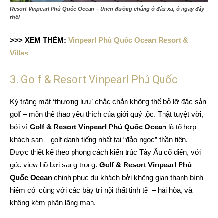
Resort Vinpearl Phú Quốc Ocean – thiên đường chẳng ở đâu xa, ở ngay đây
thôi
>>> XEM THÊM:
Vinpearl Phú Quốc Ocean Resort &
Villas
3. Golf & Resort Vinpearl Phú Quốc
Kỳ trăng mật “thượng lưu” chắc chắn không thể bỏ lỡ đặc sản
golf – môn thể thao yêu thích của giới quý tộc. Thật tuyệt vời,
bởi vì
Golf & Resort Vinpearl Phú Quốc Ocean
là tổ hợp
khách sạn – golf danh tiếng nhất tại “đảo ngọc” thần tiên.
Được thiết kế theo phong cách kiến trúc Tây Âu cổ điển, với
góc view hồ bơi sang trọng.
Golf & Resort Vinpearl Phú
Quốc Ocean
chinh phục du khách bởi không gian thanh bình
hiếm có, cùng với các bày trí nội thất tinh tế – hài hòa, và
không kém phần lãng mạn.