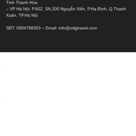
Tỉnh Thanh Hóa
– VP Hà Nội: P.602, SN.200 Nguyễn Xiển, P.Hạ Đình, Q.Thanh
Xuân, TP.Hà Nội
SĐT: 0904788353 – Email: info@odgtravel.com
toto togel
https://alcaldiasancristobal.gob.ve/
Situs toto
https://pkmmuka.cianjurkab.go.id/
slot pulsa
situs togel