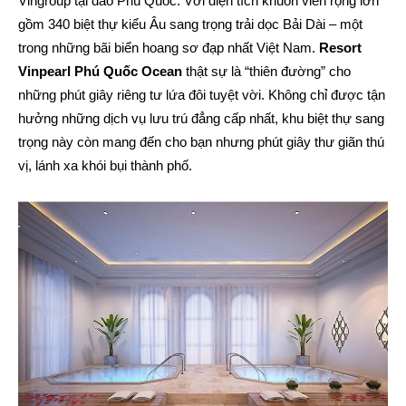
Vingroup tại đáo Phú Quốc. Với diện tích khuôn viên rộng lớn
gồm 340 biệt thự kiểu Âu sang trọng trải dọc Bải Dài – một
trong những bãi biển hoang sơ đạp nhất Việt Nam.
Resort
Vinpearl Phú Quốc Ocean
thật sự là “thiên đường” cho
những phút giây riêng tư lứa đôi tuyệt vời. Không chỉ được tận
hưởng những dịch vụ lưu trú đẳng cấp nhất, khu biệt thự sang
trọng này còn mang đến cho bạn nhưng phút giây thư giãn thú
vị, lánh xa khói bụi thành phố.