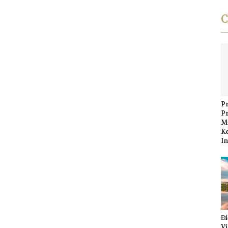
C
Pr
P
M
K
I
Đi
Vi