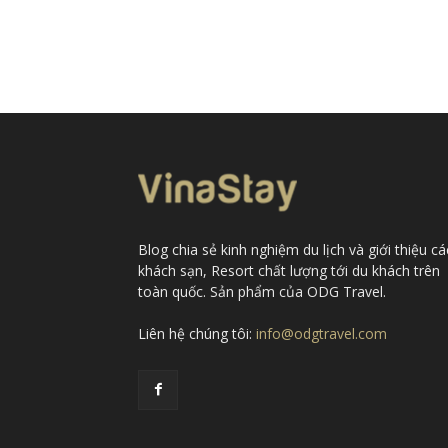
Blog chia sẻ kinh nghiệm du lịch và giới thiệu cá
khách sạn, Resort chất lượng tới du khách trên
toàn quốc. Sản phẩm của ODG Travel.
Liên hệ chúng tôi:
info@odgtravel.com