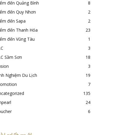
iểm đến Quảng Bình
8
iểm đến Quy Nhơn
2
iểm đến Sapa
2
iểm đến Thanh Hóa
23
iểm đến Vũng Tàu
1
LC
3
LC Sầm Sơn
18
usion
3
inh Nghiệm Du Lịch
19
romotion
7
ncategorized
135
npearl
24
oucher
6