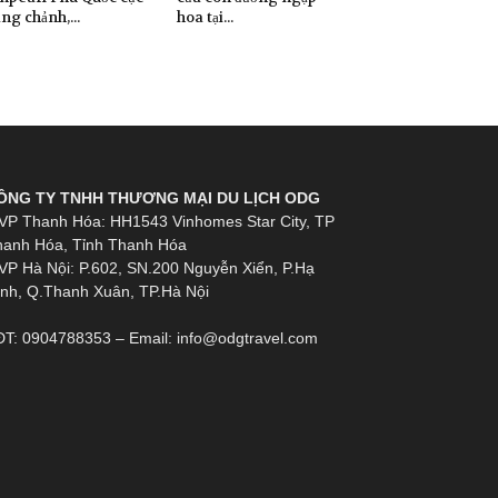
ng chảnh,...
hoa tại...
ÔNG TY TNHH THƯƠNG MẠI DU LỊCH ODG
VP Thanh Hóa: HH1543 Vinhomes Star City, TP
hanh Hóa, Tỉnh Thanh Hóa
VP Hà Nội: P.602, SN.200 Nguyễn Xiển, P.Hạ
nh, Q.Thanh Xuân, TP.Hà Nội
T: 0904788353 – Email: info@odgtravel.com