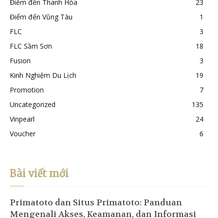
Điểm đến Thanh Hóa
23
Điểm đến Vũng Tàu
1
FLC
3
FLC Sầm Sơn
18
Fusion
3
Kinh Nghiệm Du Lịch
19
Promotion
7
Uncategorized
135
Vinpearl
24
Voucher
6
Bài viết mới
Primatoto dan Situs Primatoto: Panduan
Mengenali Akses, Keamanan, dan Informasi