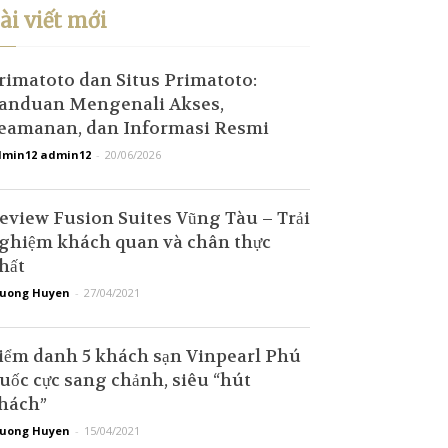
ài viết mới
rimatoto dan Situs Primatoto:
anduan Mengenali Akses,
eamanan, dan Informasi Resmi
min12 admin12
-
20/06/2026
eview Fusion Suites Vũng Tàu – Trải
ghiệm khách quan và chân thực
hất
uong Huyen
-
27/04/2021
iểm danh 5 khách sạn Vinpearl Phú
uốc cực sang chảnh, siêu “hút
hách”
uong Huyen
-
15/04/2021