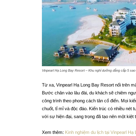
Vinpearl Hạ Long Bay Resort – Khu nghỉ dưỡng đẳng cấp 5 sao đ
Từ xa, Vinpearl Hạ Long Bay Resort nổi trên mặ
Bước chân vào lâu đài, du khách sẽ chiêm ngưỡ
công trình theo phong cách tân cổ điển. Mọi ki
chuốt, tỉ mỉ và độc đáo. Kiến trúc có nhiều nét
với sự hiện đại, sang trọng đã tạo nên một kiệt 
Xem thêm:
Kinh nghiệm du lịch tại Vinpearl H