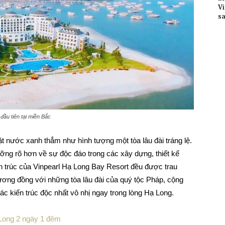
Vi
sa
ầu tiên tại miền Bắc
t nước xanh thẳm như hình tượng một tòa lâu đài tráng lệ.
ng rõ hơn về sự độc đáo trong các xây dựng, thiết kế
ến trúc của Vinpearl Hạ Long Bay Resort đều được trau
 tương đồng với những tòa lâu đài của quý tộc Pháp, cộng
tác kiến trúc độc nhất vô nhị ngay trong lòng Hạ Long.
ạ Long 2 ngày 1 đêm