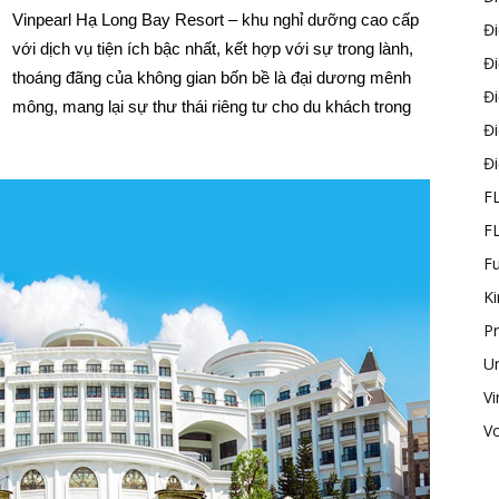
Vinpearl Hạ Long Bay Resort – khu nghỉ dưỡng cao cấp
Đ
với dịch vụ tiện ích bậc nhất, kết hợp với sự trong lành,
Đ
thoáng đãng của không gian bốn bề là đại dương mênh
Đ
mông, mang lại sự thư thái riêng tư cho du khách trong
Đ
Đ
F
F
F
K
P
U
Vi
V