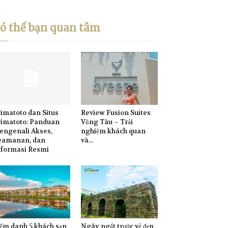
ó thể bạn quan tâm
imatoto dan Situs
Review Fusion Suites
rimatoto: Panduan
Vũng Tàu – Trải
engenali Akses,
nghiệm khách quan
eamanan, dan
và...
nformasi Resmi
ểm danh 5 khách sạn
Ngây ngất trước vẻ đẹp