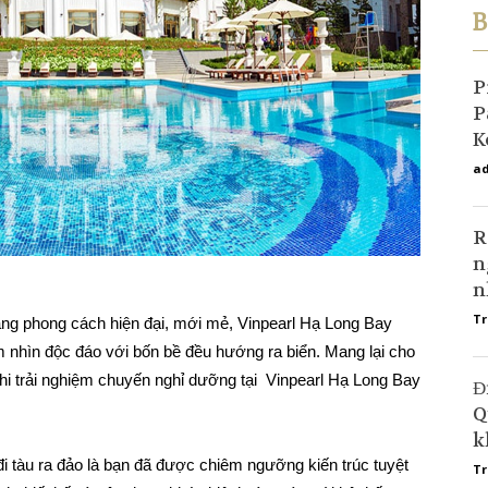
B
P
P
K
ad
R
n
n
Tr
ang phong cách hiện đại, mới mẻ, Vinpearl Hạ Long Bay
m nhìn độc đáo với bốn bề đều hướng ra biển. Mang lại cho
i trải nghiệm chuyến nghỉ dưỡng tại Vinpearl Hạ Long Bay
Đ
Q
k
đi tàu ra đảo là bạn đã được chiêm ngưỡng kiến trúc tuyệt
Tr