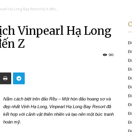
pearl Hạ Long Bay Resort từ A đến...
ịch Vinpearl Hạ Long
đến Z
Đ
Đ
580
Đ
Đ
Đ
Đ
Đ
Nằm cách biệt trên đảo Rều – Một hòn đảo hoang sơ và
Đ
đẹp nhất Vịnh Hạ Long, Vinpearl Hạ Long Bay Resort đã
Đ
kết hợp với cảnh vật thiên nhiên và tạo nên một bức tranh
hoàn mỹ.
Đ
Đ