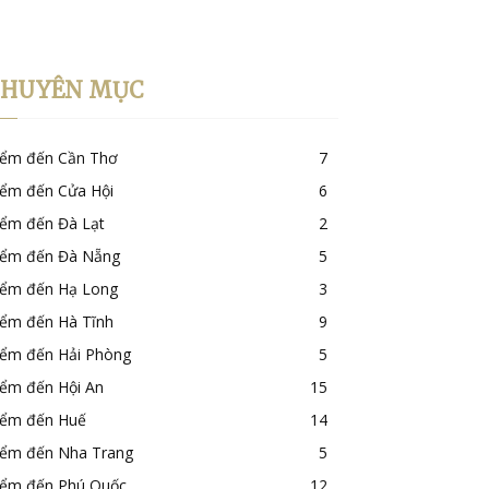
CHUYÊN MỤC
iểm đến Cần Thơ
7
iểm đến Cửa Hội
6
iểm đến Đà Lạt
2
iểm đến Đà Nẵng
5
iểm đến Hạ Long
3
iểm đến Hà Tĩnh
9
iểm đến Hải Phòng
5
iểm đến Hội An
15
iểm đến Huế
14
iểm đến Nha Trang
5
iểm đến Phú Quốc
12