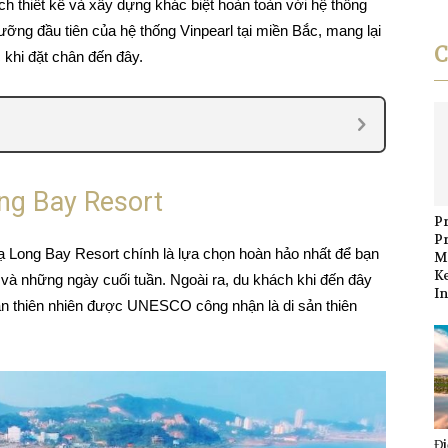
h thiết kế và xây dựng khác biệt hoàn toàn với hệ thống
ưỡng đầu tiên của hệ thống Vinpearl tại miền Bắc, mang lại
C
 khi đặt chân đến đây.
ng Bay Resort
Pr
P
ạ Long Bay Resort chính là lựa chọn hoàn hảo nhất để bạn
M
K
 và những ngày cuối tuần. Ngoài ra, du khách khi đến đây
I
n thiên nhiên được UNESCO công nhận là di sản thiên
Đi