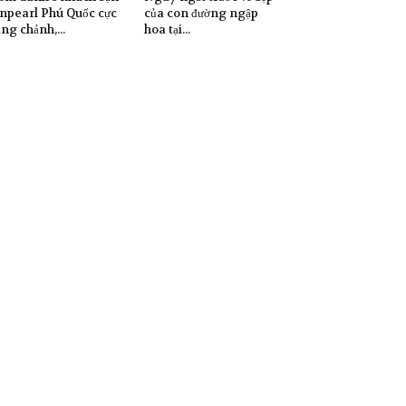
npearl Phú Quốc cực
của con đường ngập
ng chảnh,...
hoa tại...