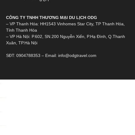
CÔNG TY TNHH THƯƠNG MẠI DU LỊCH ODG
– VP Thanh Hóa: HH1543 Vinhomes Star City, TP Thanh Hóa,
Tỉnh Thanh Hóa
– VP Hà Nội: P.602, SN.200 Nguyễn Xiển, P.Hạ Đình, Q.Thanh
Xuân, TP.Hà Nội
SĐT: 0904788353 – Email: info@odgtravel.com
toto togel
https://alcaldiasancristobal.gob.ve/
Situs toto
https://pkmmuka.cianjurkab.go.id/