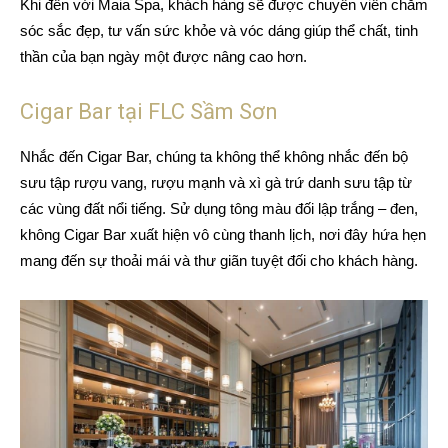
Khi đến với Maia Spa, khách hàng sẽ được chuyên viên chăm
sóc sắc đẹp, tư vấn sức khỏe và vóc dáng giúp thể chất, tinh
thần của bạn ngày một được nâng cao hơn.
Cigar Bar tại FLC Sầm Sơn
Nhắc đến Cigar Bar, chúng ta không thể không nhắc đến bộ
sưu tập rượu vang, rượu mạnh và xì gà trứ danh sưu tập từ
các vùng đất nổi tiếng. Sử dụng tông màu đối lập trắng – đen,
không Cigar Bar xuất hiện vô cùng thanh lịch, nơi đây hứa hẹn
mang đến sự thoải mái và thư giãn tuyệt đối cho khách hàng.