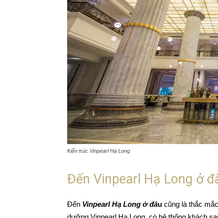
Kiến trúc Vinpearl Hạ Long
Đến Vinpearl Hạ Long ở đ
Đến
Vinpearl Hạ Long ở đâ
u
cũng là thắc mắc
dưỡng Vinpearl Hạ Long, có hệ thống khách sạn