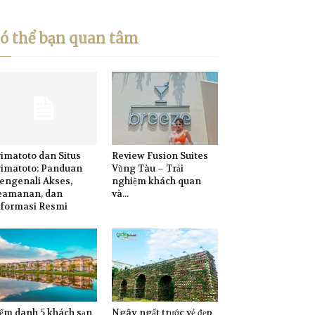
ó thể bạn quan tâm
imatoto dan Situs
Review Fusion Suites
rimatoto: Panduan
Vũng Tàu – Trải
engenali Akses,
nghiệm khách quan
eamanan, dan
và...
nformasi Resmi
ểm danh 5 khách sạn
Ngây ngất trước vẻ đẹp