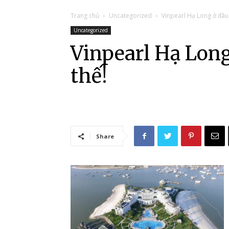
Trang chủ
Uncategorized
Vinpearl Hạ Long ở đâu 
Uncategorized
Vinpearl Hạ Long
thế!
Share