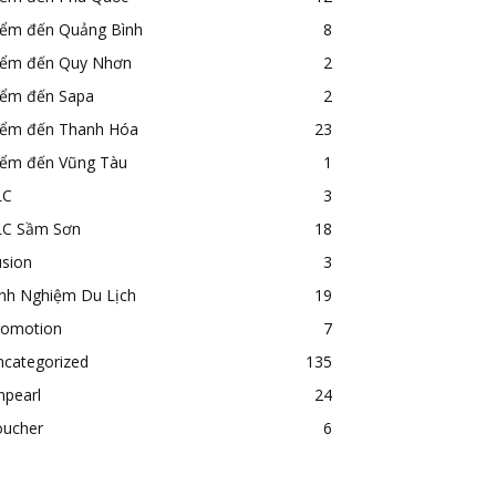
iểm đến Quảng Bình
8
iểm đến Quy Nhơn
2
iểm đến Sapa
2
iểm đến Thanh Hóa
23
iểm đến Vũng Tàu
1
LC
3
LC Sầm Sơn
18
usion
3
inh Nghiệm Du Lịch
19
romotion
7
ncategorized
135
npearl
24
oucher
6