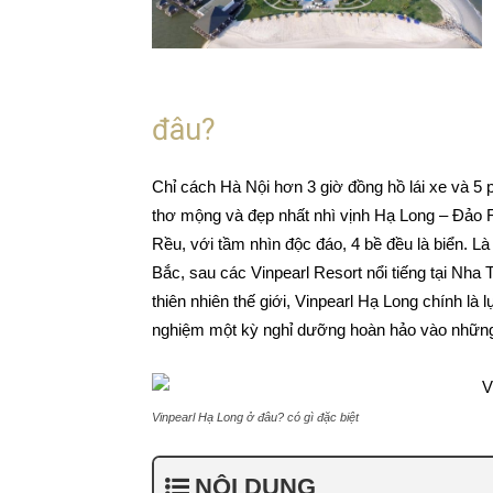
đâu?
Chỉ cách Hà Nội hơn 3 giờ đồng hồ lái xe và 5 
thơ mộng và đẹp nhất nhì vịnh Hạ Long – Đảo Rề
Rều, với tầm nhìn độc đáo, 4 bề đều là biển. Là
Bắc, sau các Vinpearl Resort nổi tiếng tại Nh
thiên nhiên thế giới, Vinpearl Hạ Long chính l
nghiệm một kỳ nghỉ dưỡng hoàn hảo vào những 
Vinpearl Hạ Long ở đâu? có gì đặc biệt
NỘI DUNG