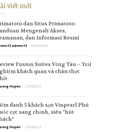
ài viết mới
rimatoto dan Situs Primatoto:
anduan Mengenali Akses,
eamanan, dan Informasi Resmi
min12 admin12
-
20/06/2026
eview Fusion Suites Vũng Tàu – Trải
ghiệm khách quan và chân thực
hất
uong Huyen
-
27/04/2021
iểm danh 5 khách sạn Vinpearl Phú
uốc cực sang chảnh, siêu “hút
hách”
uong Huyen
-
15/04/2021