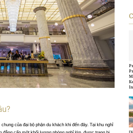
C
Pr
P
M
K
I
âu?
 chung của đại bộ phận du khách khi đến đây. Tại khu nghỉ
Đi
 đẳng cấp một khối lượng phòng nghỉ lớn, được trang bị