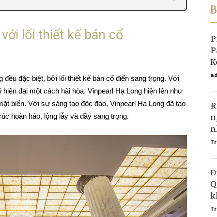
B
với lối thiết kế bán cổ
P
P
K
ad
 đều đặc biệt, bởi lối thiết kế bán cổ điển sang trọng. Với
 hiện đại một cách hài hòa. Vinpearl Hạ Long hiện lên như
 mặt biển. Với sự sáng tạo độc đáo, Vinpearl Hạ Long đã tạo
R
rúc hoàn hảo, lộng lẫy và đầy sang trọng.
n
n
Tr
Đ
Q
k
Tr