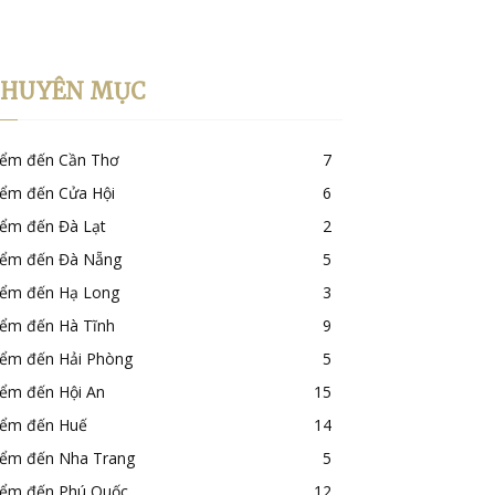
CHUYÊN MỤC
iểm đến Cần Thơ
7
iểm đến Cửa Hội
6
iểm đến Đà Lạt
2
iểm đến Đà Nẵng
5
iểm đến Hạ Long
3
iểm đến Hà Tĩnh
9
iểm đến Hải Phòng
5
iểm đến Hội An
15
iểm đến Huế
14
iểm đến Nha Trang
5
iểm đến Phú Quốc
12