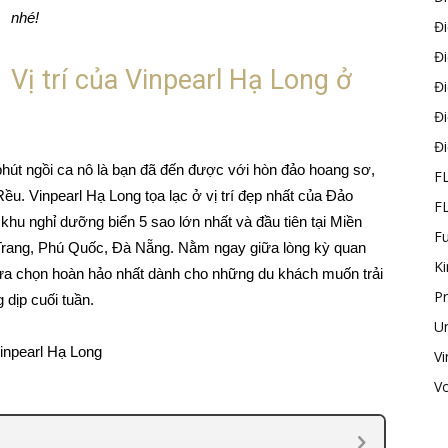
nhé!
Đ
Đ
Vị trí của Vinpearl Hạ Long ở
Đ
Đ
Đ
phút ngồi ca nô là bạn đã đến được với hòn đảo hoang sơ,
F
u. Vinpearl Hạ Long tọa lạc ở vị trí đẹp nhất của Đảo
F
 khu nghỉ dưỡng biển 5 sao lớn nhất và đầu tiên tại Miền
F
a Trang, Phú Quốc, Đà Nẵng. Nằm ngay giữa lòng kỳ quan
K
à lựa chọn hoàn hảo nhất dành cho những du khách muốn trải
P
dịp cuối tuần.
U
Vi
V