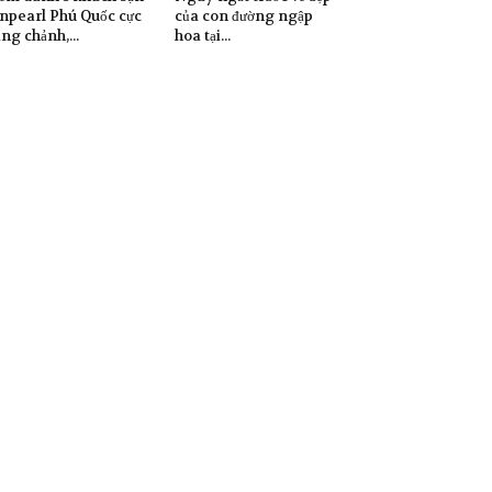
npearl Phú Quốc cực
của con đường ngập
ng chảnh,...
hoa tại...