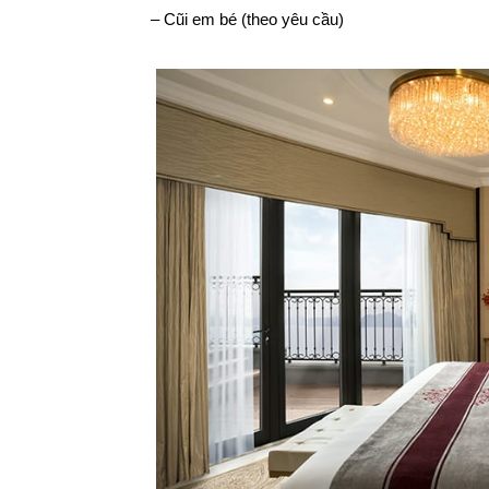
– Cũi em bé (theo yêu cầu)