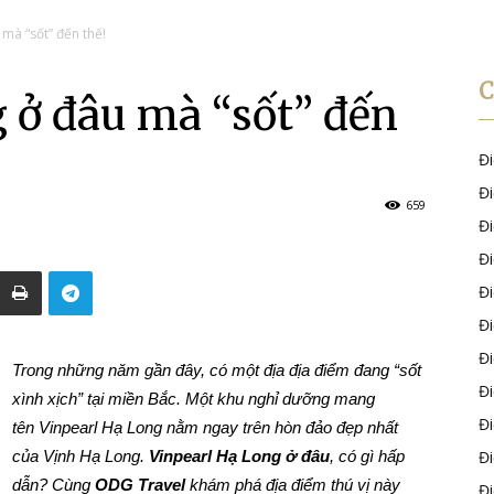
mà “sốt” đến thế!
 ở đâu mà “sốt” đến
Đ
Đ
659
Đ
Đ
Đ
Đ
Đ
Trong những năm gần đây, có một địa địa điểm đang “sốt
Đ
xình xịch” tại miền Bắc. Một khu nghỉ dưỡng mang
Đ
tên Vinpearl Hạ Long nằm ngay trên hòn đảo đẹp nhất
của Vịnh Hạ Long.
Vinpearl Hạ Long ở đâu
, có gì hấp
Đ
dẫn? Cùng
ODG Travel
khám phá địa điểm thú vị này
Đ